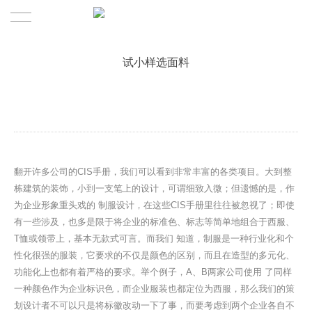
首页
试小样选面料
产品展示
关于
签约设计师
翻开许多公司的CIS手册，我们可以看到非常丰富的各类项目。大到整
栋建筑的装饰，小到一支笔上的设计，可谓细致入微；但遗憾的是，作
品牌故事
为企业形象重头戏的 制服设计，在这些CIS手册里往往被忽视了；即使
有一些涉及，也多是限于将企业的标准色、标志等简单地组合于西服、
定制服务
T恤或领带上，基本无款式可言。而我们 知道，制服是一种行业化和个
性化很强的服装，它要求的不仅是颜色的区别，而且在造型的多元化、
发展历程
功能化上也都有着严格的要求。举个例子，A、B两家公司使用 了同样
一种颜色作为企业标识色，而企业服装也都定位为西服，那么我们的策
时尚资讯
划设计者不可以只是将标徽改动一下了事，而要考虑到两个企业各自不