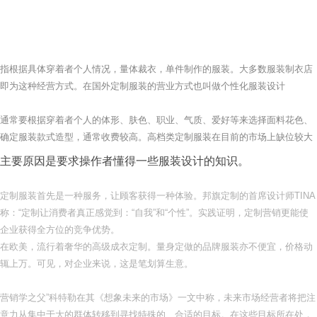
联系我们
指根据具体穿着者个人情况，量体裁衣，单件制作的服装。大多数服装制衣店
即为这种经营方式。在国外定制服装的营业方式也叫做个性化服装设计
通常要根据穿着者个人的体形、肤色、职业、气质、爱好等来选择面料花色、
确定服装款式造型，通常收费较高。高档类定制服装在目前的市场上缺位较大
主要原因是要求操作者懂得一些服装设计的知识。
定制服装首先是一种服务，让顾客获得一种体验。邦旗定制的首席设计师TINA
称：“定制让消费者真正感觉到：“自我”和“个性”。实践证明，定制营销更能使
企业获得全方位的竞争优势。
在欧美，流行着奢华的高级成衣定制。量身定做的品牌服装亦不便宜，价格动
辄上万。可见，对企业来说，这是笔划算生意。
营销学之父”科特勒在其《想象未来的市场》一文中称，未来市场经营者将把注
意力从集中于大的群体转移到寻找特殊的、合适的目标。在这些目标所在处，